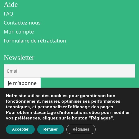
Aide
FAQ
Contactez-nous
Mon compte
Formulaire de rétractation
Newsletter
En validant votre inscription, vous acceptez que "Les Dorloteurs" mémorise
Notre site utilise des cookies pour garantir son bon
et utilise votre adresse email dans le but de vous envoyer des lettres
fonctionnement, mesurer, optimiser ses performances
d’informations. Vous pouvez vous désinscrire à tout moment en modifiant
techniques, et personnaliser l'affichage des pages.
vos paramètres de compte ou à travers les liens de désinscription
Pour obtenir davantage d'informations et/ou pour modifier
vos préférences, cliquez sur le bouton "Réglages".
BLOG
Accepter
Refuser
Réglages