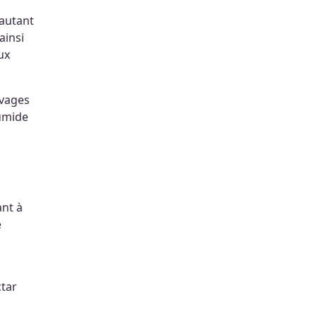
 autant
ainsi
ux
uvages
humide
ant à
e
ctar