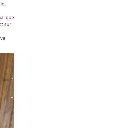
id,
nal que
ct sur
ive