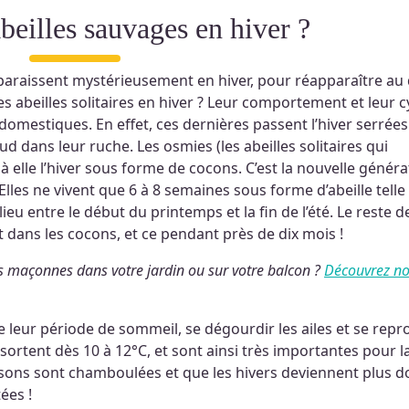
 abeilles sauvages en hiver ?
araissent mystérieusement en hiver, pour réapparaître au
s abeilles solitaires en hiver ? Leur comportement et leur c
 domestiques. En effet, ces dernières passent l’hiver serrées
d dans leur ruche. Les osmies (les abeilles solitaires qui
 à elle l’hiver sous forme de cocons. C’est la nouvelle généra
 Elles ne vivent que 6 à 8 semaines sous forme d’abeille telle
lieu entre le début du printemps et la fin de l’été. Le reste d
t dans les cocons, et ce pendant près de dix mois !
les maçonnes dans votre jardin ou sur votre balcon ?
Découvrez n
 leur période de sommeil, se dégourdir les ailes et se repr
sortent dès 10 à 12°C, et sont ainsi très importantes pour l
aisons sont chamboulées et que les hivers deviennent plus d
ées !