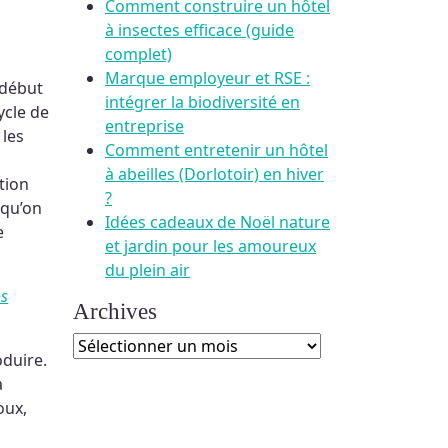
Comment construire un hôtel
à insectes efficace (guide
complet)
Marque employeur et RSE :
 début
intégrer la biodiversité en
ycle de
entreprise
 les
Comment entretenir un hôtel
à abeilles (Dorlotoir) en hiver
tion
?
 qu’on
Idées cadeaux de Noël nature
e
et jardin pour les amoureux
du plein air
os
Archives
Archives
oduire.
a
oux,