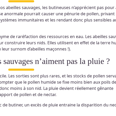
nos abeilles sauvages, les butineuses n’apprécient pas pour
se anormale pourrait causer une pénurie de pollen, privant 
rs systèmes immunitaires et les rendant donc plus sensibles a
yme de raréfaction des ressources en eau. Les abeilles sa
r construire leurs nids. Elles utilisent en effet de la terre 
ù leur surnom d’abeilles maçonnes !).
es sauvages n’aiment pas la pluie ?
icile. Les sorties sont plus rares, et les stocks de pollen serv
compter que le pollen humide se fixe moins bien aux poils d
e donc moins à son nid. La pluie devient réellement gênante
’apport de pollen et de nectar.
nc de butiner, un excès de pluie entraine la disparition du ne