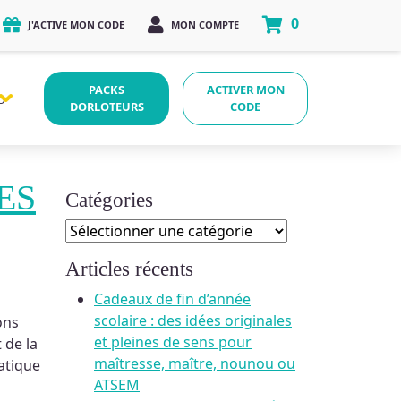
0
J'ACTIVE MON CODE
MON COMPTE
PACKS
ACTIVER MON
O
DORLOTEURS
CODE
ES
Catégories
Catégories
Articles récents
Cadeaux de fin d’année
scolaire : des idées originales
ons
et pleines de sens pour
 de la
maîtresse, maître, nounou ou
matique
ATSEM