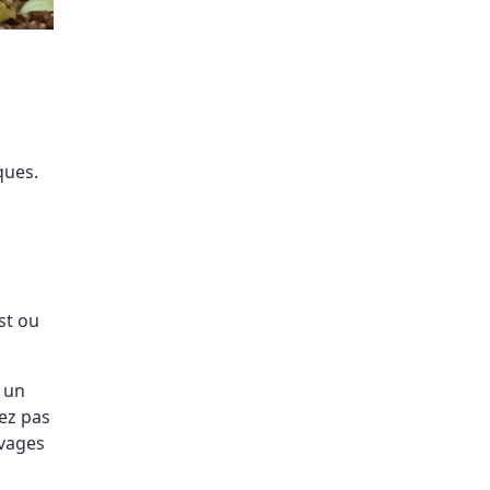
ques.
est ou
, un
iez pas
uvages